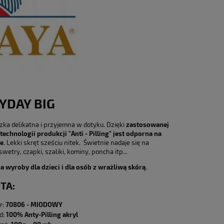
YDAY BIG
zka delikatna i przyjemna w dotyku. Dzięki
zastosowanej
technologii produkcji "Anti - Pilling" jest odporna na
e.
Lekki skręt sześciu nitek. Świetnie nadaje się na
swetry, czapki, szaliki, kominy, poncha itp...
a wyroby dla dzieci i dla osób z wrażliwą skórą.
TA:
r:
70806 - MIODOWY
d:
100% Anty-Pilling akryl