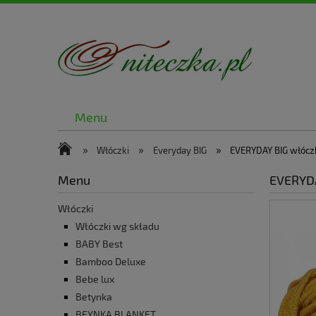
Menu
»
»
»
Włóczki
Everyday BIG
EVERYDAY BIG włócz
Menu
EVERYDA
Włóczki
Włóczki wg składu
BABY Best
Bamboo Deluxe
Bebe lux
Betynka
BEYNKA BLANKET