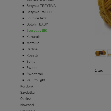
Betynka TRPYTIVA
Betynka TWEED
Couture Jazz
Dolphin BABY
Everyday BIG
Kuzucuk
Metallic
Perlina
Rozetti
Sonja
Sweet
Opis
Sweet roll
Velluto light
Kordonki
Szydełka
Odzież
Nowości
Promocje