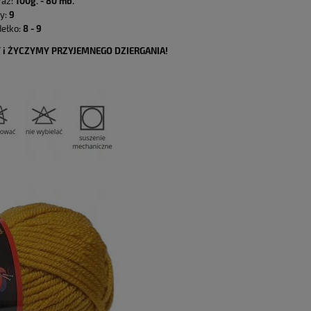
aż:
100g. - 80 mb.
y:
9
ełko:
8 - 9
i ŻYCZYMY PRZYJEMNEGO DZIERGANIA!