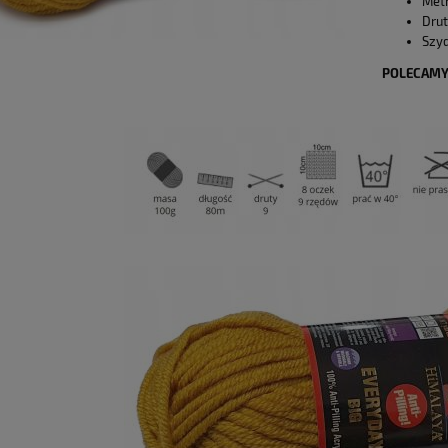
Metr
Drut
Szyd
POLECAMY 