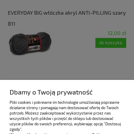
EVERYDAY BIG włóczka akryl ANTI-PILLING szary
811
12,00 zł
do koszyka
Opinie o produkcie (0)
Dbamy o Twoją prywatność
Pomoc
Pliki cookies i pokrewne im technologie umożliwiają poprawne
działanie strony i pomagają nam dostosować ofertę do Twoich
potrzeb. Możesz zaakceptować wykorzystanie przez nas
Bestsellery
wszystkich tych plików i przejść do sklepu lub dostosować
użycie plików do swoich preferencji, wybierając opcję "Dostosuj
zgody".
Moje konto