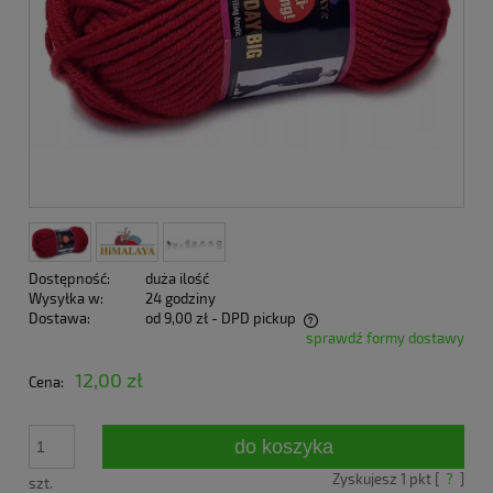
Dostępność:
duża ilość
Wysyłka w:
24 godziny
Dostawa:
od 9,00 zł
- DPD pickup
sprawdź formy dostawy
Cena nie zawiera ewentualnych kosztów płatności
12,00 zł
Cena:
do koszyka
Zyskujesz
1
pkt [
?
]
szt.