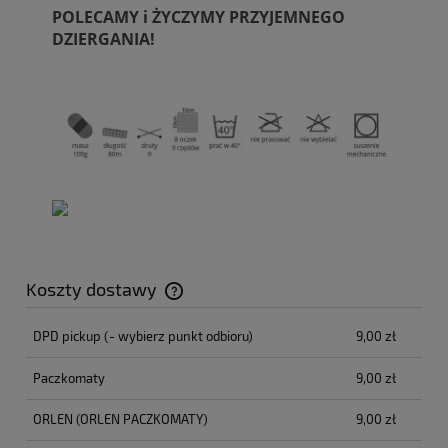
POLECAMY i ŻYCZYMY PRZYJEMNEGO
DZIERGANIA!
Koszty dostawy
Cena nie zawiera ewentualnych kosztów płatności
DPD pickup
(- wybierz punkt odbioru)
9,00 zł
Paczkomaty
9,00 zł
ORLEN
(ORLEN PACZKOMATY)
9,00 zł