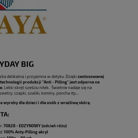
YDAY BIG
zka delikatna i przyjemna w dotyku. Dzięki
zastosowanej
technologii produkcji "Anti - Pilling" jest odporna na
e.
Lekki skręt sześciu nitek. Świetnie nadaje się na
swetry, czapki, szaliki, kominy, poncha itp...
a wyroby dla dzieci i dla osób z wrażliwą skórą.
TA:
r:
70828 - EOZYNOWY (odcień różu)
d:
100% Anty-Pilling akryl
100g. - 80 mb.