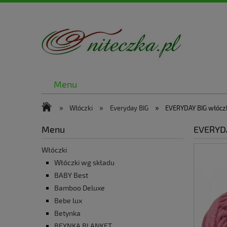
Menu
»
»
»
Włóczki
Everyday BIG
EVERYDAY BIG włócz
Menu
EVERYDA
Włóczki
Włóczki wg składu
BABY Best
Bamboo Deluxe
Bebe lux
Betynka
BEYNKA BLANKET