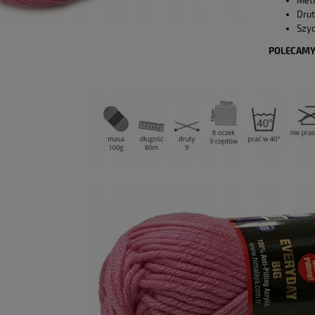
Metr
Drut
Szyd
POLECAMY 