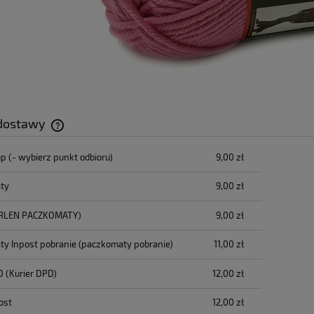
 dostawy
up
(- wybierz punkt odbioru)
9,00 zł
Cena nie zawiera ewentualnych kosztów
płatności
ty
9,00 zł
RLEN PACZKOMATY)
9,00 zł
y Inpost pobranie
(paczkomaty pobranie)
11,00 zł
D
(Kurier DPD)
12,00 zł
ost
12,00 zł