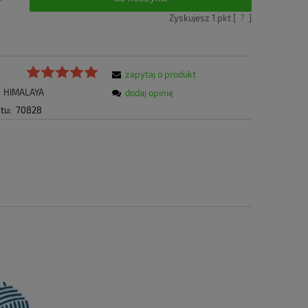
Zyskujesz
1
pkt [
?
]
zapytaj o produkt
HIMALAYA
dodaj opinię
tu:
70828