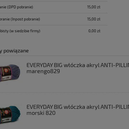
anie
(DPD pobranie)
15,00 zł
branie
(Inpost pobranie)
15,00 zł
bisty
(w siedzibie firmy)
0,00 zł
y powiązane
EVERYDAY BIG włóczka akryl ANTI-PILL
marengo829
EVERYDAY BIG włóczka akryl ANTI-PILL
morski 820