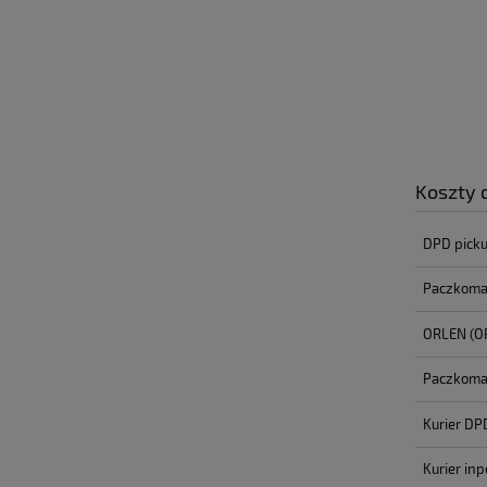
Koszty
DPD pick
Paczkoma
ORLEN
(O
Paczkomat
Kurier DP
Kurier inp