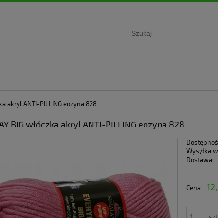
ka akryl ANTI-PILLING eozyna 828
Y BIG włóczka akryl ANTI-PILLING eozyna 828
Dostępnoś
Wysyłka w
Dostawa:
Cena nie 
12
Cena:
płatności
szt