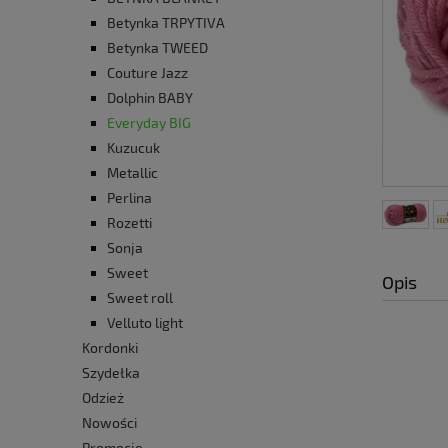
Betynka TRPYTIVA
Betynka TWEED
Couture Jazz
Dolphin BABY
Everyday BIG
Kuzucuk
Metallic
Perlina
Rozetti
Sonja
Sweet
Opis
Sweet roll
Velluto light
Kordonki
Szydełka
Odzież
Nowości
Promocje