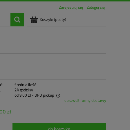
Zarejestruj się
Zaloguj się
Koszyk:
(pusty)
ć:
średnia ilość
:
24 godziny
od 9,00 zł
- DPD pickup
sprawdź formy dostawy
zawiera ewentualnych kosztów
,00 zł
do koszyka
.