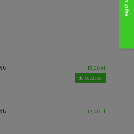
ING
12,00 zł
do koszyka
ING
12,00 zł