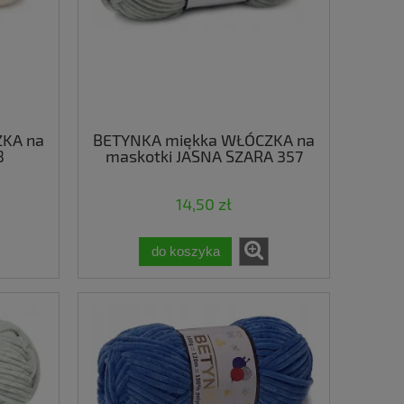
KA na
BETYNKA miękka WŁÓCZKA na
8
maskotki JASNA SZARA 357
14,50 zł
do koszyka