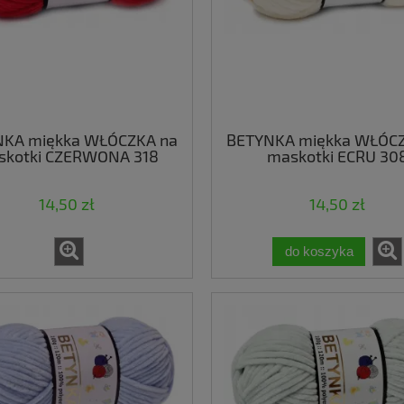
NKA miękka WŁÓCZKA na
BETYNKA miękka WŁÓCZ
skotki CZERWONA 318
maskotki ECRU 30
14,50 zł
14,50 zł
do koszyka