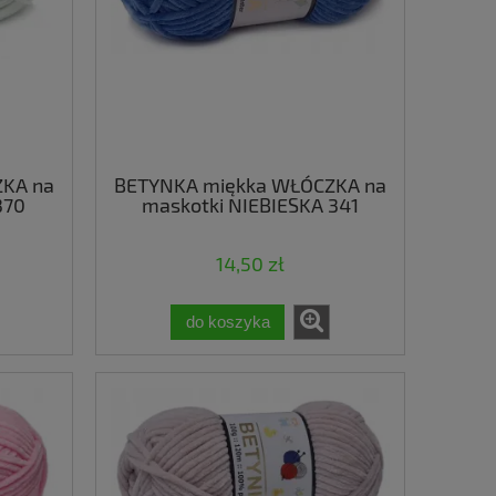
KA na
BETYNKA miękka WŁÓCZKA na
370
maskotki NIEBIESKA 341
14,50 zł
do koszyka