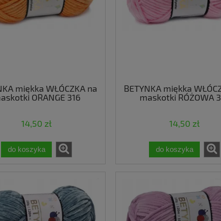
NKA miękka WŁÓCZKA na
BETYNKA miękka WŁÓCZ
askotki ORANGE 316
maskotki RÓŻOWA 3
14,50 zł
14,50 zł
do koszyka
do koszyka