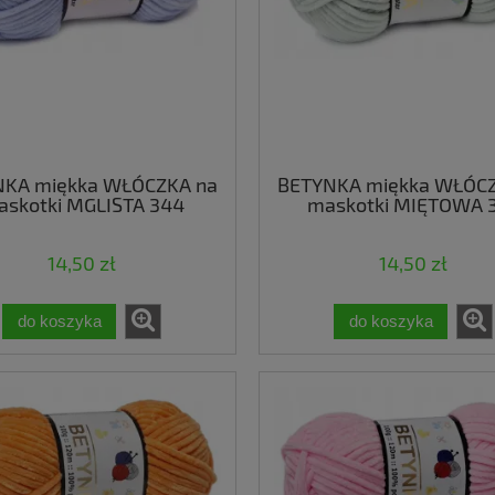
NKA miękka WŁÓCZKA na
BETYNKA miękka WŁÓCZ
skotki MGLISTA 344
maskotki MIĘTOWA 
14,50 zł
14,50 zł
do koszyka
do koszyka