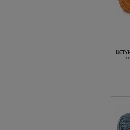
BETY
m