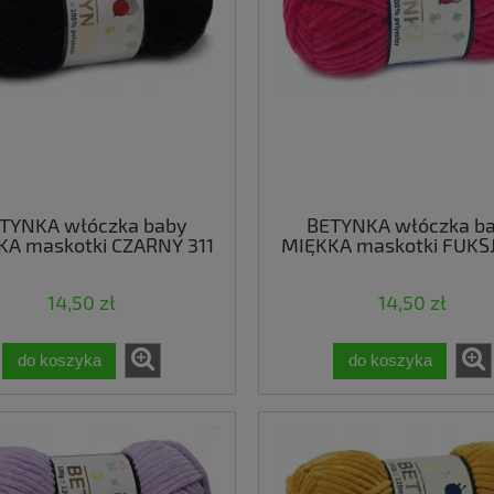
TYNKA włóczka baby
BETYNKA włóczka b
KA maskotki CZARNY 311
MIĘKKA maskotki FUKSJ
14,50 zł
14,50 zł
do koszyka
do koszyka