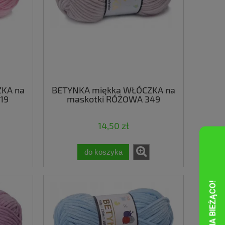
KA na
BETYNKA miękka WŁÓCZKA na
19
maskotki RÓŻOWA 349
14,50 zł
do koszyka