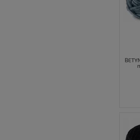
BETY
m