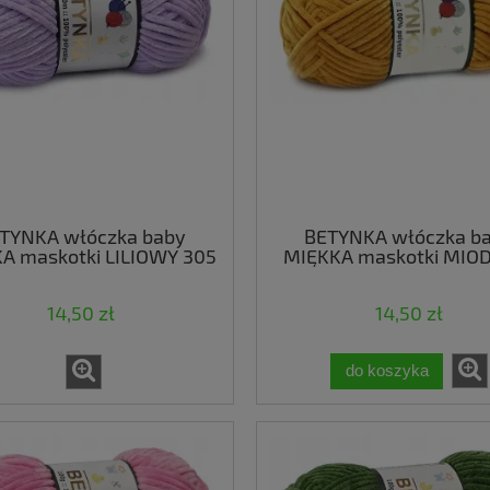
TYNKA włóczka baby
BETYNKA włóczka b
A maskotki LILIOWY 305
MIĘKKA maskotki MI
330
14,50 zł
14,50 zł
do koszyka