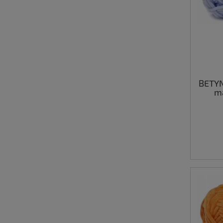
BETY
ma