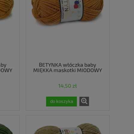
aby
BETYNKA włóczka baby
ODOWY
MIĘKKA maskotki MIODOWY
371
14,50 zł
do koszyka