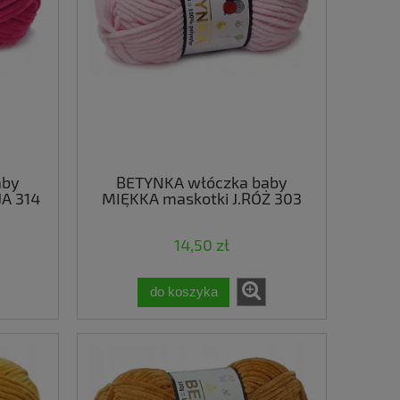
aby
BETYNKA włóczka baby
A 314
MIĘKKA maskotki J.RÓŻ 303
14,50 zł
do koszyka