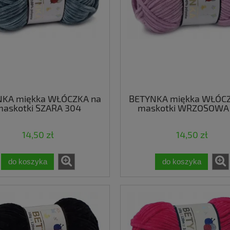
NKA miękka WŁÓCZKA na
BETYNKA miękka WŁÓCZ
askotki SZARA 304
maskotki WRZOSOWA
14,50 zł
14,50 zł
do koszyka
do koszyka