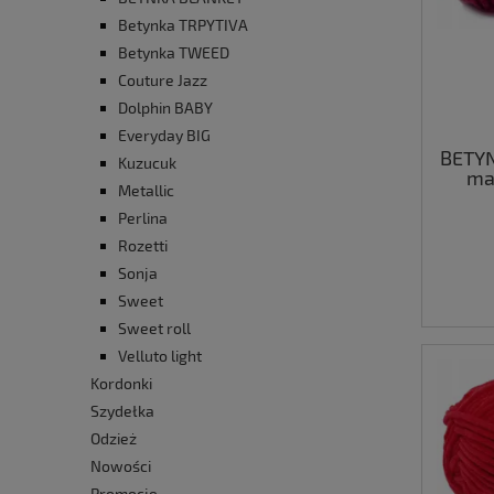
Betynka TRPYTIVA
Betynka TWEED
Couture Jazz
Dolphin BABY
Everyday BIG
BETY
Kuzucuk
ma
Metallic
Perlina
Rozetti
Sonja
Sweet
Sweet roll
Velluto light
Kordonki
Szydełka
Odzież
Nowości
Promocje