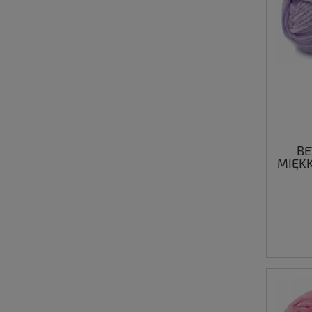
BE
MIĘKK