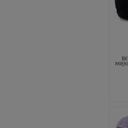
BE
MIĘK