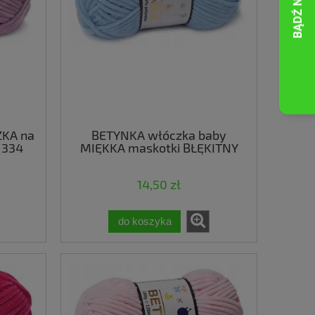
KA na
BETYNKA włóczka baby
 334
MIĘKKA maskotki BŁĘKITNY
306
14,50 zł
do koszyka