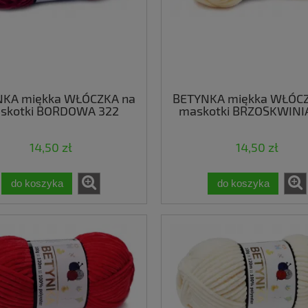
NKA miękka WŁÓCZKA na
BETYNKA miękka WŁÓCZ
skotki BORDOWA 322
maskotki BRZOSKWINI
14,50 zł
14,50 zł
do koszyka
do koszyka