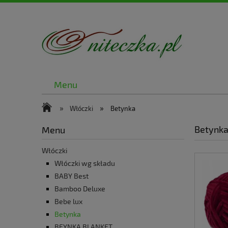
Menu
»
»
Włóczki
Betynka
Betynk
Menu
Włóczki
Włóczki wg składu
BABY Best
Bamboo Deluxe
Bebe lux
Betynka
BEYNKA BLANKET