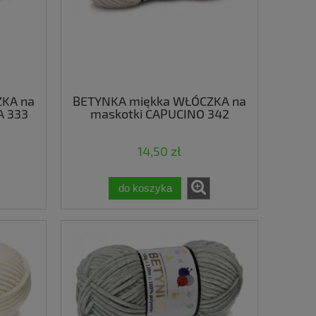
KA na
BETYNKA miękka WŁÓCZKA na
A 333
maskotki CAPUCINO 342
14,50 zł
do koszyka