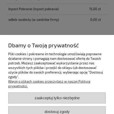
Inpost Pobranie
(Inpost pobranie)
15,00 zł
odbiór osobisty
(w siedzibie firmy)
0,00 zł
Opinie o produkcie (0)
Dbamy o Twoją prywatność
Pomoc
Pliki cookies i pokrewne im technologie umożliwiają poprawne
działanie strony i pomagają nam dostosować ofertę do Twoich
potrzeb. Możesz zaakceptować wykorzystanie przez nas
Bestsellery
wszystkich tych plików i przejść do sklepu lub dostosować
użycie plików do swoich preferencji, wybierając opcję "Dostosuj
zgody".
Moje konto
Więcej o plikach cookies przeczytasz w naszej Polityce
prywatności.
Płatności i dostawa
zaakceptuj tylko niezbędne
Informacje
dostosuj zgody