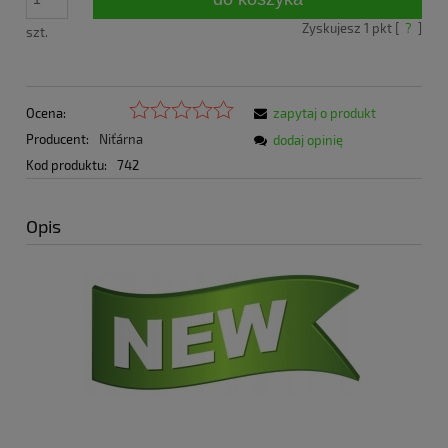
Zyskujesz
1
pkt [
?
]
szt.
Ocena:
zapytaj o produkt
Producent:
Niťárna
dodaj opinię
Kod produktu:
742
Opis