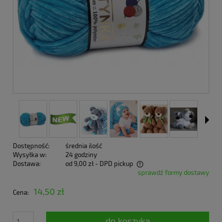
Dostępność:
średnia ilość
Wysyłka w:
24 godziny
Dostawa:
od 9,00 zł
- DPD pickup
sprawdź formy dostawy
Cena nie zawiera ewentualnych kosztów płatności
14,50 zł
Cena:
do koszyka