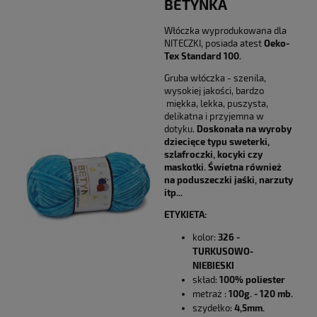
BETYNKA
Włóczka wyprodukowana dla
NITECZKI, posiada atest
Oeko-
Tex Standard 100.
Gruba włóczka - szenila,
wysokiej jakości, bardzo
miękka, lekka, puszysta,
delikatna i przyjemna w
dotyku.
Doskonała na wyroby
dziecięce typu sweterki,
szlafroczki, kocyki czy
maskotki. Świetna również
na poduszeczki jaśki, narzuty
itp...
ETYKIETA:
kolor:
326 -
TURKUSOWO-
NIEBIESKI
skład:
100% poliester
metraż :
100g. - 120 mb.
szydełko:
4,5mm.