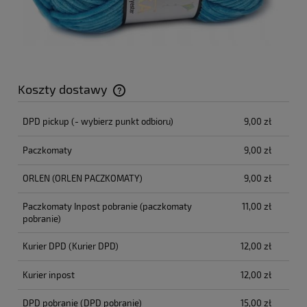
Koszty dostawy
Cena nie zawiera ewentualnych kosztów płatności
DPD pickup
(- wybierz punkt odbioru)
9,00 zł
Paczkomaty
9,00 zł
ORLEN
(ORLEN PACZKOMATY)
9,00 zł
Paczkomaty Inpost pobranie
(paczkomaty
11,00 zł
pobranie)
Kurier DPD
(Kurier DPD)
12,00 zł
Kurier inpost
12,00 zł
DPD pobranie
(DPD pobranie)
15,00 zł