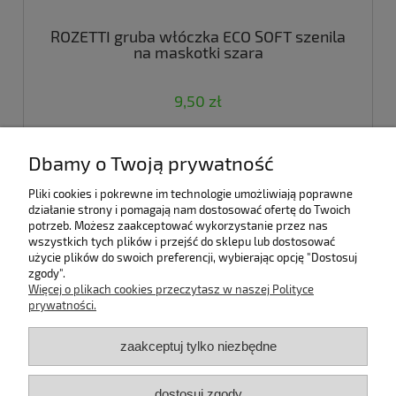
ROZETTI gruba włóczka ECO SOFT szenila
na maskotki szara
9,50 zł
Dbamy o Twoją prywatność
Pomoc
Pliki cookies i pokrewne im technologie umożliwiają poprawne
działanie strony i pomagają nam dostosować ofertę do Twoich
potrzeb. Możesz zaakceptować wykorzystanie przez nas
Bestsellery
wszystkich tych plików i przejść do sklepu lub dostosować
użycie plików do swoich preferencji, wybierając opcję "Dostosuj
zgody".
Moje konto
Więcej o plikach cookies przeczytasz w naszej Polityce
prywatności.
Płatności i dostawa
zaakceptuj tylko niezbędne
Informacje
dostosuj zgody