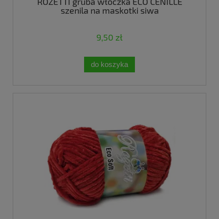
ROZETTI gruba włóczka ECO CENILLE
szenila na maskotki siwa
9,50 zł
do koszyka