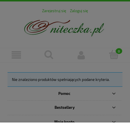
Zarejestruj się
Zaloguj się
Nie znaleziono produktów spełniających podane kryteria.
Pomoc
Bestsellery
Moje konto