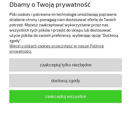
Dbamy o Twoją prywatność
Płatności i dostawa
Pliki cookies i pokrewne im technologie umożliwiają poprawne
działanie strony i pomagają nam dostosować ofertę do Twoich
Informacje
potrzeb. Możesz zaakceptować wykorzystanie przez nas
wszystkich tych plików i przejść do sklepu lub dostosować
użycie plików do swoich preferencji, wybierając opcję "Dostosuj
O nas
zgody".
Więcej o plikach cookies przeczytasz w naszej Polityce
prywatności.
zaakceptuj tylko niezbędne
pokaż pełną wersję strony
Sklep internetowy Shoper.pl
dostosuj zgody
zaakceptuj wszystkie