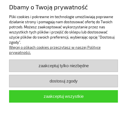
«
1
2
3
4
5
...
7
»
Dbamy o Twoją prywatność
Pomoc
Pliki cookies i pokrewne im technologie umożliwiają poprawne
działanie strony i pomagają nam dostosować ofertę do Twoich
potrzeb. Możesz zaakceptować wykorzystanie przez nas
Bestsellery
wszystkich tych plików i przejść do sklepu lub dostosować
użycie plików do swoich preferencji, wybierając opcję "Dostosuj
zgody".
Moje konto
Więcej o plikach cookies przeczytasz w naszej Polityce
prywatności.
Płatności i dostawa
zaakceptuj tylko niezbędne
Informacje
dostosuj zgody
O nas
zaakceptuj wszystkie
pokaż pełną wersję strony
Sklep internetowy Shoper.pl