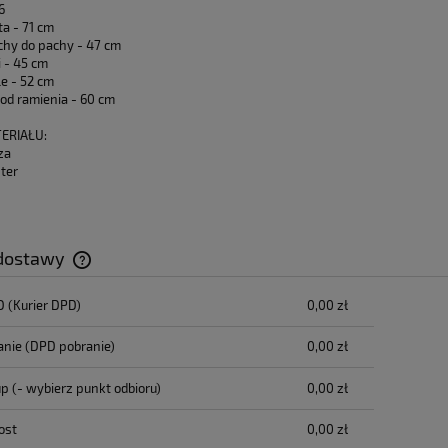
6
ta - 71 cm
achy do pachy - 47 cm
i - 45 cm
le - 52 cm
 od ramienia - 60 cm
ERIAŁU:
za
ter
n
 dostawy
D
(Kurier DPD)
0,00 zł
Cena nie zawiera ewentualnych kosztów
płatności
anie
(DPD pobranie)
0,00 zł
up
(- wybierz punkt odbioru)
0,00 zł
ost
0,00 zł