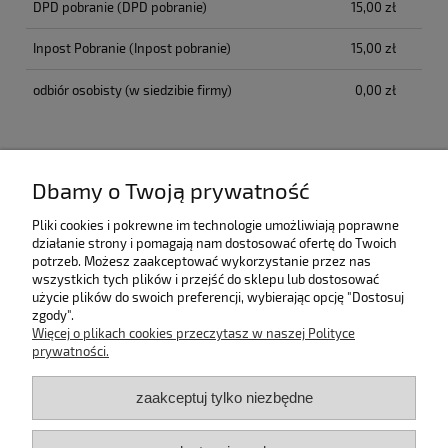
DPD pobranie
(DPD pobranie)
15,00 zł
Inpost Pobranie
(Inpost pobranie)
15,00 zł
odbiór osobisty
(w siedzibie firmy)
0,00 zł
Opinie o produkcie (0)
Dbamy o Twoją prywatność
Pomoc
Pliki cookies i pokrewne im technologie umożliwiają poprawne
działanie strony i pomagają nam dostosować ofertę do Twoich
potrzeb. Możesz zaakceptować wykorzystanie przez nas
Bestsellery
wszystkich tych plików i przejść do sklepu lub dostosować
użycie plików do swoich preferencji, wybierając opcję "Dostosuj
zgody".
Moje konto
Więcej o plikach cookies przeczytasz w naszej Polityce
prywatności.
Płatności i dostawa
zaakceptuj tylko niezbędne
Informacje