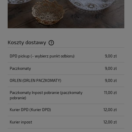
Koszty dostawy
Cena nie zawiera ewentualnych kosztów płatności
DPD pickup
(- wybierz punkt odbioru)
9,00 zł
Paczkomaty
9,00 zł
ORLEN
(ORLEN PACZKOMATY)
9,00 zł
Paczkomaty Inpost pobranie
(paczkomaty
11,00 zł
pobranie)
Kurier DPD
(Kurier DPD)
12,00 zł
Kurier inpost
12,00 zł