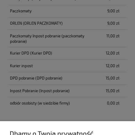
Paczkomaty
9,00 zł
ORLEN
(ORLEN PACZKOMATY)
9,00 zł
Paczkomaty Inpost pobranie
(paczkomaty
11,00 zł
pobranie)
Kurier DPD
(Kurier DPD)
12,00 zł
Kurier inpost
12,00 zł
DPD pobranie
(DPD pobranie)
15,00 zł
Inpost Pobranie
(Inpost pobranie)
15,00 zł
odbiór osobisty
(w siedzibie firmy)
0,00 zł
Opinie o produkcie (0)
Dbamy o Twoją prywatność