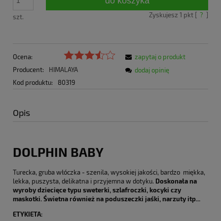
do koszyka
Zyskujesz
1
pkt [
?
]
szt.
Ocena:
zapytaj o produkt
Producent:
HIMALAYA
dodaj opinię
Kod produktu:
80319
Opis
DOLPHIN BABY
Turecka, gruba włóczka - szenila, wysokiej jakości, bardzo miękka,
lekka, puszysta, delikatna i przyjemna w dotyku.
Doskonała na
wyroby dziecięce typu sweterki, szlafroczki, kocyki czy
maskotki. Świetna również na poduszeczki jaśki, narzuty itp...
ETYKIETA: