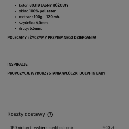
kolor:
80319 JASNY RÓŻOWY
skład:
100% poliester
metraż :
100g. - 120 mb.
szydełko:
4,5mm.
druty:
6,5mm.
POLECAMY i ŻYCZYMY PRZYJEMNEGO DZIERGANIA!
INSPIRACJE:
PROPOZYCJE WYKORZYSTANIA WŁÓCZKI DOLPHIN BABY
Koszty dostawy
Cena nie zawiera ewentualnych kosztów płatności
DPD pickup
(- wybierz punkt odbioru)
9,00 zł