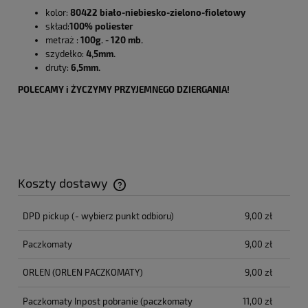
kolor:
80422
biało-niebiesko-zielono-fioletowy
skład:
100% poliester
metraż :
100g. - 120 mb.
szydełko:
4,5mm.
druty:
6,5mm.
POLECAMY i ŻYCZYMY PRZYJEMNEGO DZIERGANIA!
Koszty dostawy
Cena nie zawiera ewentualnych kosztów płatności
DPD pickup
(- wybierz punkt odbioru)
9,00 zł
Paczkomaty
9,00 zł
ORLEN
(ORLEN PACZKOMATY)
9,00 zł
Paczkomaty Inpost pobranie
(paczkomaty
11,00 zł