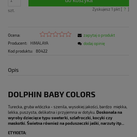
do koszyka
Zyskujesz
1
pkt [
?
]
szt.
Ocena:
zapytaj o produkt
Producent:
HIMALAYA
dodaj opinię
Kod produktu:
80422
Opis
DOLPHIN BABY COLORS
Turecka, gruba włóczka - szenila, wysokiej jakości, bardzo miękka,
lekka, puszysta, delikatna i przyjemna w dotyku.
Doskonała na
wyroby dziecięce typu sweterki, szlafroczki, kocyki czy
maskotki. Świetna również na poduszeczki jaśki, narzuty itp...
ETYKIETA: