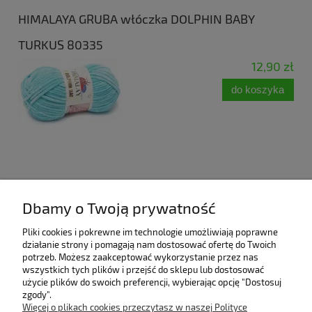
HIMALAYA GRUBA włóczka DOLPHIN BABY
TURKUS 80335
12,90 zł
do koszyka
Opinie o produkcie (0)
Dbamy o Twoją prywatność
Pomoc
Pliki cookies i pokrewne im technologie umożliwiają poprawne
działanie strony i pomagają nam dostosować ofertę do Twoich
potrzeb. Możesz zaakceptować wykorzystanie przez nas
Bestsellery
wszystkich tych plików i przejść do sklepu lub dostosować
użycie plików do swoich preferencji, wybierając opcję "Dostosuj
zgody".
Moje konto
Więcej o plikach cookies przeczytasz w naszej Polityce