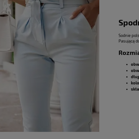
Spod
Sodnie pols
Pasującą d
Rozmia
obw
obw
dłu
kolo
skł