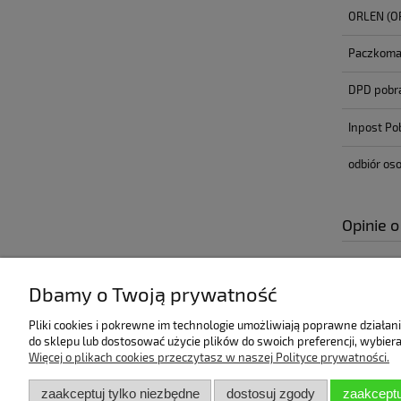
ORLEN
(O
Paczkomat
DPD pobr
Inpost Po
odbiór oso
Opinie o
Dbamy o Twoją prywatność
Pomoc
Bestsellery
Pliki cookies i pokrewne im technologie umożliwiają poprawne działa
do sklepu lub dostosować użycie plików do swoich preferencji, wybiera
Himalaya Dolphin Baby
Więcej o plikach cookies przeczytasz w naszej Polityce prywatności.
Włóczki
zaakceptuj tylko niezbędne
dostosuj zgody
zaakceptu
Kordonki