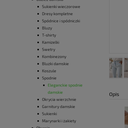
Sukienki wieczorowe
Dresy kompletne
Spódnice i spódniczki
Bluzy
T-shirty
Kamizelki
Swetry
Kombinezony
Bluzki damskie
Koszule
Spodnie
Eleganckie spodnie
damskie
Opis
Okrycia wierzchnie
Garnitury damskie
Sukienki
Marynarki i żakiety
Obuwie