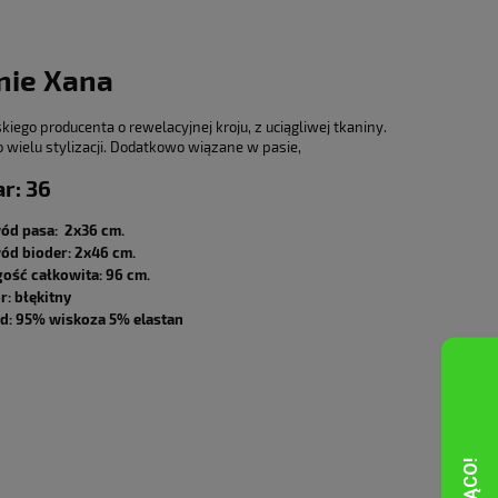
nie Xana
kiego producenta o rewelacyjnej kroju, z uciągliwej tkaniny.
o wielu stylizacji. Dodatkowo wiązane w pasie,
r: 36
ód pasa: 2x36 cm.
ód bioder
: 2x46 cm.
gość całkowita: 96
cm.
r: błękitny
ad: 95% wiskoza 5% elastan