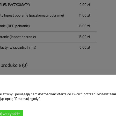
RLEN PACZKOMATY)
0,00 zł
y Inpost pobranie
(paczkomaty pobranie)
11,00 zł
anie
(DPD pobranie)
15,00 zł
branie
(Inpost pobranie)
15,00 zł
bisty
(w siedzibie firmy)
0,00 zł
 produkcie (0)
Moje konto
Płatności i dostawa
Info
nie strony i pomagają nam dostosować ofertę do Twoich potrzeb. Możesz za
jąc opcję "Dostosuj zgody".
Twoje zamówienia
Formy płatności
Reg
Ustawienia konta
Czas i koszty dostawy
Zwro
j wszystkie
Przechowalnia
Czas realizacji zamówienia
Poli