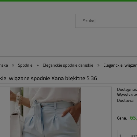
»
»
»
mska
Spodnie
Eleganckie spodnie damskie
Eleganckie, wiązan
kie, wiązane spodnie Xana błękitne S 36
Dostępnoś
Wysyłka w
Dostawa:
Cena nie zawiera ewen
65
Cena:
płatności
szt