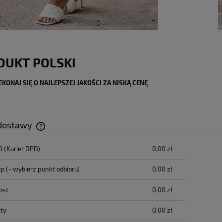
DUKT POLSKI
KONAJ SIĘ O NAJLEPSZEJ JAKOŚCI ZA NISKĄ CENĘ
 dostawy
D
(Kurier DPD)
0,00 zł
Cena nie zawiera ewentualnych kosztów
płatności
up
(- wybierz punkt odbioru)
0,00 zł
ost
0,00 zł
ty
0,00 zł