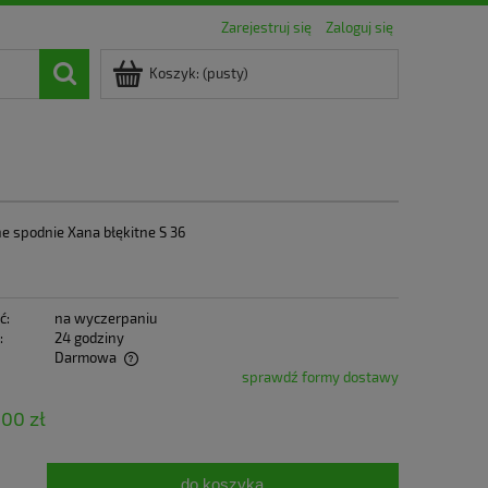
Zarejestruj się
Zaloguj się
Koszyk:
(pusty)
e spodnie Xana błękitne S 36
ć:
na wyczerpaniu
:
24 godziny
Darmowa
sprawdź formy dostawy
tualnych kosztów
,00 zł
do koszyka
.