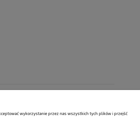
rmacje
O nas
akceptować wykorzystanie przez nas wszystkich tych plików i przejść
ulaminy
Blog
ty i reklamacje
tyka prywatności