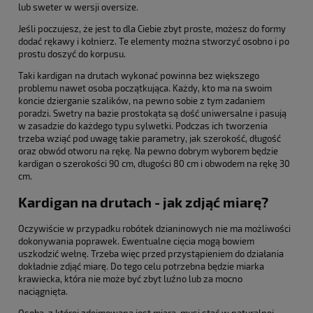
lub sweter w wersji oversize.
Jeśli poczujesz, że jest to dla Ciebie zbyt proste, możesz do formy
dodać rękawy i kołnierz. Te elementy można stworzyć osobno i po
prostu doszyć do korpusu.
Taki kardigan na drutach wykonać powinna bez większego
problemu nawet osoba początkująca. Każdy, kto ma na swoim
koncie dzierganie szalików, na pewno sobie z tym zadaniem
poradzi. Swetry na bazie prostokąta są dość uniwersalne i pasują
w zasadzie do każdego typu sylwetki. Podczas ich tworzenia
trzeba wziąć pod uwagę takie parametry, jak szerokość, długość
oraz obwód otworu na rękę. Na pewno dobrym wyborem będzie
kardigan o szerokości 90 cm, długości 80 cm i obwodem na rękę 30
cm.
Kardigan na drutach - jak zdjąć miarę?
Oczywiście w przypadku robótek dzianinowych nie ma możliwości
dokonywania poprawek. Ewentualne cięcia mogą bowiem
uszkodzić wełnę. Trzeba więc przed przystąpieniem do działania
dokładnie zdjąć miarę. Do tego celu potrzebna będzie miarka
krawiecka, która nie może być zbyt luźno lub za mocno
naciągnięta.
Osoba, z której zdejmowana jest miara, musi stać w naturalnej