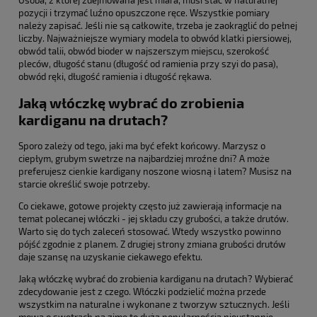
pozycji i trzymać luźno opuszczone ręce. Wszystkie pomiary
należy zapisać. Jeśli nie są całkowite, trzeba je zaokrąglić do pełnej
liczby. Najważniejsze wymiary modela to obwód klatki piersiowej,
obwód talii, obwód bioder w najszerszym miejscu, szerokość
pleców, długość stanu (długość od ramienia przy szyi do pasa),
obwód ręki, długość ramienia i długość rękawa.
Jaką włóczkę wybrać do zrobienia
kardiganu na drutach?
Sporo zależy od tego, jaki ma być efekt końcowy. Marzysz o
ciepłym, grubym swetrze na najbardziej mroźne dni? A może
preferujesz cienkie kardigany noszone wiosną i latem? Musisz na
starcie określić swoje potrzeby.
Co ciekawe, gotowe projekty często już zawierają informacje na
temat polecanej włóczki - jej składu czy grubości, a także drutów.
Warto się do tych zaleceń stosować. Wtedy wszystko powinno
pójść zgodnie z planem. Z drugiej strony zmiana grubości drutów
daje szansę na uzyskanie ciekawego efektu.
Jaką włóczkę wybrać do zrobienia kardiganu na drutach? Wybierać
zdecydowanie jest z czego. Włóczki podzielić można przede
wszystkim na naturalne i wykonane z tworzyw sztucznych. Jeśli
mowa o swetrach na zimę to dużą popularnością nieustannie