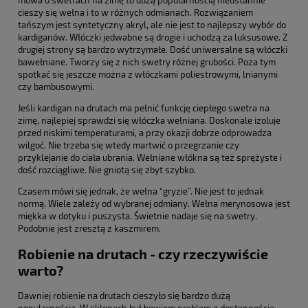
cieszy się wełna i to w różnych odmianach. Rozwiązaniem
tańszym jest syntetyczny akryl, ale nie jest to najlepszy wybór do
kardiganów. Włóczki jedwabne są drogie i uchodzą za luksusowe. Z
drugiej strony są bardzo wytrzymałe. Dość uniwersalne są włóczki
bawełniane. Tworzy się z nich swetry różnej grubości. Poza tym
spotkać się jeszcze można z włóczkami poliestrowymi, lnianymi
czy bambusowymi.
Jeśli kardigan na drutach ma pełnić funkcję ciepłego swetra na
zimę, najlepiej sprawdzi się włóczka wełniana. Doskonale izoluje
przed niskimi temperaturami, a przy okazji dobrze odprowadza
wilgoć. Nie trzeba się wtedy martwić o przegrzanie czy
przyklejanie do ciała ubrania. Wełniane włókna są też sprężyste i
dość rozciągliwe. Nie gniotą się zbyt szybko.
Czasem mówi się jednak, że wełna “gryzie”. Nie jest to jednak
normą. Wiele zależy od wybranej odmiany. Wełna merynosowa jest
miękka w dotyku i puszysta. Świetnie nadaje się na swetry.
Podobnie jest zresztą z kaszmirem.
Robienie na drutach - czy rzeczywiście
warto?
Dawniej robienie na drutach cieszyło się bardzo dużą