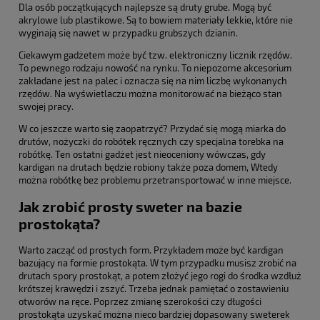
Dla osób początkujących najlepsze są druty grube. Mogą być
akrylowe lub plastikowe. Są to bowiem materiały lekkie, które nie
wyginają się nawet w przypadku grubszych dzianin.
Ciekawym gadżetem może być tzw. elektroniczny licznik rzędów.
To pewnego rodzaju nowość na rynku. To niepozorne akcesorium
zakładane jest na palec i oznacza się na nim liczbę wykonanych
rzędów. Na wyświetlaczu można monitorować na bieżąco stan
swojej pracy.
W co jeszcze warto się zaopatrzyć? Przydać się mogą miarka do
drutów, nożyczki do robótek ręcznych czy specjalna torebka na
robótkę. Ten ostatni gadżet jest nieoceniony wówczas, gdy
kardigan na drutach będzie robiony także poza domem, Wtedy
można robótkę bez problemu przetransportować w inne miejsce.
Jak zrobić prosty sweter na bazie
prostokąta?
Warto zacząć od prostych form. Przykładem może być kardigan
bazujący na formie prostokąta. W tym przypadku musisz zrobić na
drutach spory prostokąt, a potem złożyć jego rogi do środka wzdłuż
krótszej krawędzi i zszyć. Trzeba jednak pamiętać o zostawieniu
otworów na ręce. Poprzez zmianę szerokości czy długości
prostokąta uzyskać można nieco bardziej dopasowany sweterek