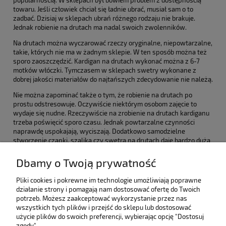
popularnością. W sklepach był bowiem problem z dostępnością
towaru. Jeśli człowiek chciał się ładnie ubrać, musiał sam o to
zadbać. Dzisiaj w sklepach ubrań różnego rodzaju nie brakuje.
Jednak robienie na drutach ma nadal swoich zwolenników.
Na drutach można wyczarować rzeczy oryginalne, niepowtarzalne,
takie, których nie ma w żadnym sklepie. W ten sposób można też
sporo zaoszczędzić. Kardigan na drutach wykonać można z 6-7
motków włóczki. Tymczasem w sklepach swetry wykonane z
dobrej jakości materiałów do najtańszych zdecydowanie nie należą.
Nie można zapominać także o tym, że robienie na drutach po
prostu odstresowuje. Oczywiście niektórym osobom zajęcie to
wydaje się nudne. Rzeczywiście na zrobienie na drutach kardiganu
trzeba poświęcić sporo czasu. Jednak powtarzalne czynności
naprawdę uspokajają, wyciszają. Dodatkowo samodzielne
stworzenie czapki, szalika czy swetra na drutach daje bardzo dużą
satysfakcję.
Dbamy o Twoją prywatność
Pomoc
Pliki cookies i pokrewne im technologie umożliwiają poprawne
działanie strony i pomagają nam dostosować ofertę do Twoich
potrzeb. Możesz zaakceptować wykorzystanie przez nas
Bestsellery
wszystkich tych plików i przejść do sklepu lub dostosować
użycie plików do swoich preferencji, wybierając opcję "Dostosuj
zgody".