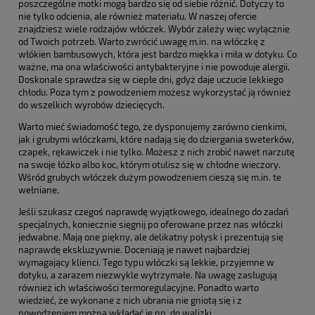
poszczególne motki mogą bardzo się od siebie różnić. Dotyczy to
nie tylko odcienia, ale również materiału. W naszej ofercie
znajdziesz wiele rodzajów włóczek. Wybór zależy więc wyłącznie
od Twoich potrzeb. Warto zwrócić uwagę m.in. na włóczkę z
włókien bambusowych, która jest bardzo miękka i miła w dotyku. Co
ważne, ma ona właściwości antybakteryjne i nie powoduje alergii.
Doskonale sprawdza się w ciepłe dni, gdyż daje uczucie lekkiego
chłodu. Poza tym z powodzeniem możesz wykorzystać ją również
do wszelkich wyrobów dziecięcych.
Warto mieć świadomość tego, że dysponujemy zarówno cienkimi,
jak i grubymi włóczkami, które nadają się do dziergania sweterków,
czapek, rękawiczek i nie tylko. Możesz z nich zrobić nawet narzutę
na swoje łóżko albo koc, którym otulisz się w chłodne wieczory.
Wśród grubych włóczek dużym powodzeniem cieszą się m.in. te
wełniane.
Jeśli szukasz czegoś naprawdę wyjątkowego, idealnego do zadań
specjalnych, koniecznie sięgnij po oferowane przez nas włóczki
jedwabne. Mają one piękny, ale delikatny połysk i prezentują się
naprawdę ekskluzywnie. Doceniają je nawet najbardziej
wymagający klienci. Tego typu włóczki są lekkie, przyjemne w
dotyku, a zarazem niezwykle wytrzymałe. Na uwagę zasługują
również ich właściwości termoregulacyjne. Ponadto warto
wiedzieć, że wykonane z nich ubrania nie gniotą się i z
powodzeniem można wkładać je np. do walizki.