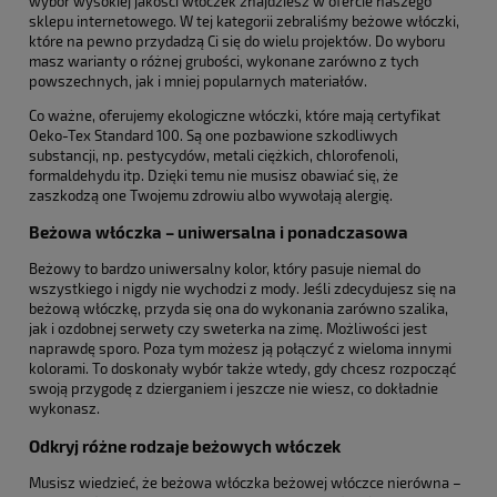
wybór wysokiej jakości włóczek znajdziesz w ofercie naszego
sklepu internetowego. W tej kategorii zebraliśmy beżowe włóczki,
które na pewno przydadzą Ci się do wielu projektów. Do wyboru
masz warianty o różnej grubości, wykonane zarówno z tych
powszechnych, jak i mniej popularnych materiałów.
Co ważne, oferujemy ekologiczne włóczki, które mają certyfikat
Oeko-Tex Standard 100. Są one pozbawione szkodliwych
substancji, np. pestycydów, metali ciężkich, chlorofenoli,
formaldehydu itp. Dzięki temu nie musisz obawiać się, że
zaszkodzą one Twojemu zdrowiu albo wywołają alergię.
Beżowa włóczka – uniwersalna i ponadczasowa
Beżowy to bardzo uniwersalny kolor, który pasuje niemal do
wszystkiego i nigdy nie wychodzi z mody. Jeśli zdecydujesz się na
beżową włóczkę, przyda się ona do wykonania zarówno szalika,
jak i ozdobnej serwety czy sweterka na zimę. Możliwości jest
naprawdę sporo. Poza tym możesz ją połączyć z wieloma innymi
kolorami. To doskonały wybór także wtedy, gdy chcesz rozpocząć
swoją przygodę z dzierganiem i jeszcze nie wiesz, co dokładnie
wykonasz.
Odkryj różne rodzaje beżowych włóczek
Musisz wiedzieć, że beżowa włóczka beżowej włóczce nierówna –