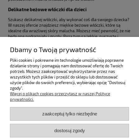
Delikatne beżowe włóczki dla dzieci
Szukasz delikatnej włóczki, aby wykonać coś dla swojego dziecka?
W naszej ofercie znajdziesz miękkie beżowe włóczki, które są
idealne dla wrażliwej skóry malucha. Możesz mieć pewność, że nie
będą one podrażniały i gryzły. Poza tym są lekkie, puszyste i
bardzo miłe w dotyku. Sprawdzają się m.in. do szycia kocyków,
maskotek, poduszek itp.
Dbamy o Twoją prywatność
Pomoc
Pliki cookies i pokrewne im technologie umożliwiają poprawne
działanie strony i pomagają nam dostosować ofertę do Twoich
potrzeb. Możesz zaakceptować wykorzystanie przez nas
Bestsellery
wszystkich tych plików i przejść do sklepu lub dostosować
użycie plików do swoich preferencji, wybierając opcję "Dostosuj
zgody".
Moje konto
Więcej o plikach cookies przeczytasz w naszej Polityce
prywatności.
Płatności i dostawa
zaakceptuj tylko niezbędne
Informacje
dostosuj zgody
O nas