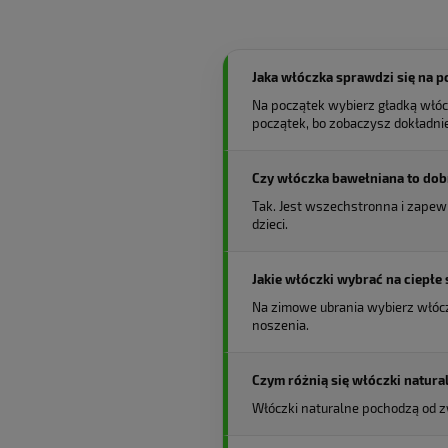
Jaka włóczka sprawdzi się na p
Na początek wybierz gładką włócz
początek, bo zobaczysz dokładnie
Czy włóczka bawełniana to dobr
Tak. Jest wszechstronna i zapewn
dzieci.
Jakie włóczki wybrać na ciepłe 
Na zimowe ubrania wybierz włócz
noszenia.
Czym różnią się włóczki natura
Włóczki naturalne pochodzą od zw