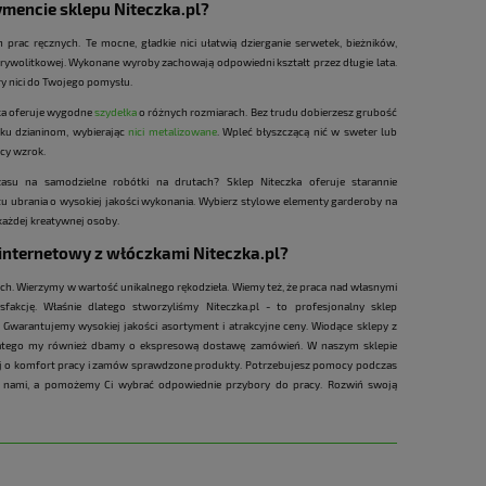
ymencie sklepu Niteczka.pl?
 prac ręcznych. Te mocne, gładkie nici ułatwią dzierganie serwetek, bieżników,
frywolitkowej. Wykonane wyroby zachowają odpowiedni kształt przez długie lata.
y nici do Twojego pomysłu.
ka oferuje wygodne
szydełka
o różnych rozmiarach. Bez trudu dobierzesz grubość
ku dzianinom, wybierając
nici metalizowane
. Wpleć błyszczącą nić w sweter lub
ący wzrok.
asu na samodzielne robótki na drutach? Sklep Niteczka oferuje starannie
 tu ubrania o wysokiej jakości wykonania. Wybierz stylowe elementy garderoby na
każdej kreatywnej osoby.
internetowy z włóczkami Niteczka.pl?
h. Wierzymy w wartość unikalnego rękodzieła. Wiemy też, że praca nad własnymi
fakcję. Właśnie dlatego stworzyliśmy Niteczka.pl - to profesjonalny sklep
 Gwarantujemy wysokiej jakości asortyment i atrakcyjne ceny. Wiodące sklepy z
dlatego my również dbamy o ekspresową dostawę zamówień. W naszym sklepie
j o komfort pracy i zamów sprawdzone produkty. Potrzebujesz pomocy podczas
z nami, a pomożemy Ci wybrać odpowiednie przybory do pracy. Rozwiń swoją