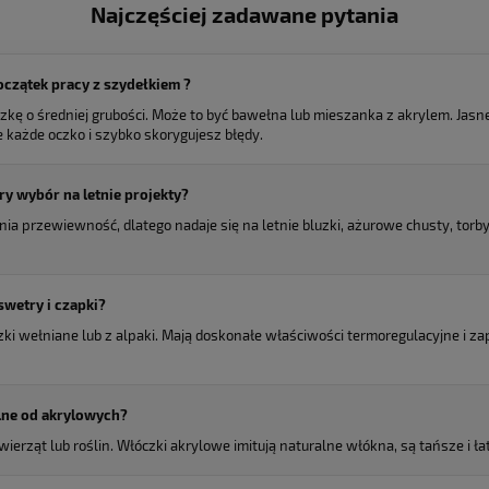
Najczęściej zadawane pytania
oczątek pracy z szydełkiem ?
kę o średniej grubości. Może to być bawełna lub mieszanka z akrylem. Jasne
 każde oczko i szybko skorygujesz błędy.
y wybór na letnie projekty?
ia przewiewność, dlatego nadaje się na letnie bluzki, ażurowe chusty, torb
swetry i czapki?
ki wełniane lub z alpaki. Mają doskonałe właściwości termoregulacyjne i z
lne od akrylowych?
ierząt lub roślin. Włóczki akrylowe imitują naturalne włókna, są tańsze i ła