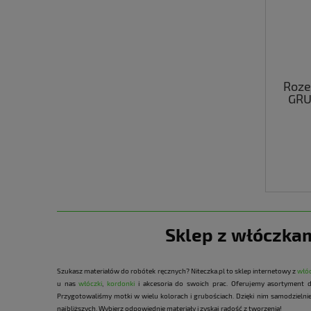
Roze
GRU
Sklep z włóczkam
Szukasz materiałów do robótek ręcznych? Niteczka.pl to sklep internetowy z
włó
u nas
włóczki
,
kordonki
i akcesoria do swoich prac. Oferujemy asortyment 
Przygotowaliśmy motki w wielu kolorach i grubościach. Dzięki nim samodzielni
najbliższych. Wybierz odpowiednie materiały i zyskaj radość z tworzenia!