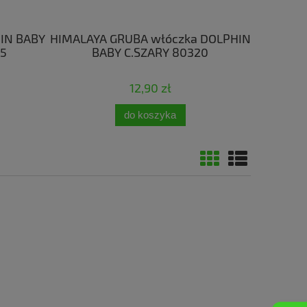
IN BABY
HIMALAYA GRUBA włóczka DOLPHIN
KORDON
25
BABY C.SZARY 80320
BI
12,90 zł
do koszyka