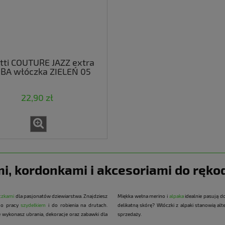
tti COUTURE JAZZ extra
BA włóczka ZIELEŃ 05
22,90 zł
i, kordonkami i akcesoriami do rękod
czkami
dla pasjonatów dziewiarstwa. Znajdziesz
Miękka wełna merino i
alpaka
idealnie pasują d
do pracy
szydełkiem
i do robienia na drutach.
delikatną skórę? Włóczki z alpaki stanowią al
e wykonasz ubrania, dekoracje oraz zabawki dla
sprzedaży.