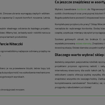
Co jeszcze znajdziesz w asort
Wybierz bawełniane
kordonki
do filigranowych
ki. Zimowe ubrania wymagają ciepłych włókien.
ozdób choinkowych oraz precyzyjnej biżuterii 
ze zapewnią Ci wysoki komfort noszenia. Letnia,
Bogata paleta barw pozwoli Ci dopasować kolor
Kompletujesz przybory do pracy? Sklep Nitecz
wybór idealnego odcienia do każdego projektu.
narzędzia do wybranego kordonka. Dodaj blas
zieci. Wiemy też, że każdy wzór robótki narzuca
czapkę, uzyskując mieniący się splot przyciągaj
czną w kartach produktów.
Szukasz gotowych ubrań, bo brakuje Ci cz
ercie Niteczki
wyselekcjonowaną
odzież damską
. Znajdziesz
dowolną okazję. Odzież damska uzupełni szafę 
ie zgromadziliśmy najlepsze odmiany przędzy na
Dlaczego warto wybrać sklep 
.
Jesteśmy zespołem pasjonatów robótek ręcznyc
projektami przynosi ogromną radość i satys
ierz je na przewiewne bluzki, letnie topy lub
internetowy stworzony dla osób takich jak Ty.
ują dużą odporność na uszkodzenia mechaniczne.
włóczkami często oferują szybką wysyłkę, 
się w gotowych wyrobach.
znajdziesz wszystko do swojego hobby. Zadba
kompletowania zamówienia? Skontaktuj się 
przygodę z rękodziełem już dzisiaj!
e chronią przed mrozem.