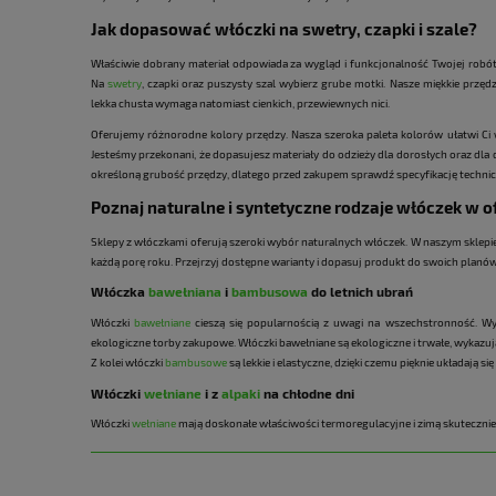
Jak dopasować włóczki na swetry, czapki i szale?
Właściwie dobrany materiał odpowiada za wygląd i funkcjonalność Twojej robót
Na
swetry
, czapki oraz puszysty szal wybierz grube motki. Nasze miękkie przęd
lekka chusta wymaga natomiast cienkich, przewiewnych nici.
Oferujemy różnorodne kolory przędzy. Nasza szeroka paleta kolorów ułatwi Ci 
Jesteśmy przekonani, że dopasujesz materiały do odzieży dla dorosłych oraz dla d
określoną grubość przędzy, dlatego przed zakupem sprawdź specyfikację techni
Poznaj naturalne i syntetyczne rodzaje włóczek w of
Sklepy z włóczkami oferują szeroki wybór naturalnych włóczek. W naszym sklep
każdą porę roku. Przejrzyj dostępne warianty i dopasuj produkt do swoich planów
Włóczka
bawełniana
i
bambusowa
do letnich ubrań
Włóczki
bawełniane
cieszą się popularnością z uwagi na wszechstronność. Wyb
ekologiczne torby zakupowe. Włóczki bawełniane są ekologiczne i trwałe, wykaz
Z kolei włóczki
bambusowe
są lekkie i elastyczne, dzięki czemu pięknie układają 
Włóczki
wełniane
i z
alpaki
na chłodne dni
Włóczki
wełniane
mają doskonałe właściwości termoregulacyjne i zimą skuteczni