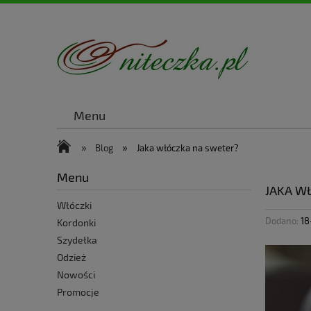
Menu
»
»
Blog
Jaka włóczka na sweter?
Menu
JAKA W
Włóczki
Dodano:
18
Kordonki
Szydełka
Odzież
Nowości
Promocje