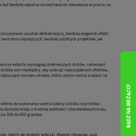
być bardziej odporna na mechacenie i łatwiejsza w praniu, co
ka pozwoli uzyskać delikatniejszy, bardziej elegancki efekt,
 tworzeniu cieplejszych, bardziej solidnych projektów, jak
Cieńsze włóczki wymagają drobniejszych drutów, natomiast
i drutów jest niezbędny, aby uniknąć niepożądanych efektów,
ta dotyczące rozmiaru drutów, które często można znaleźć na
otrzebnej do wykonania swetra zależy od kilku czynników,
la dorosłej osoby o średniej wielkości i standardowym kroju,
rcza 300 do 600 gramów.
ków, takich jak grubość włóczki, długość rękawów, oraz