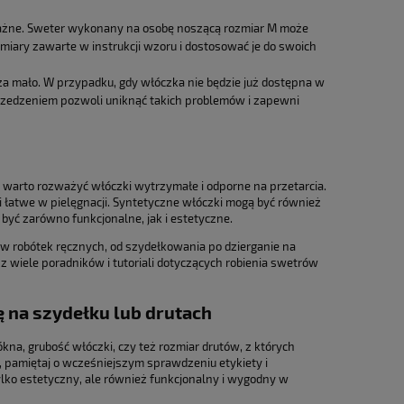
ważne. Sweter wykonany na osobę noszącą rozmiar M może
iary zawarte w instrukcji wzoru i dostosować je do swoich
 za mało. W przypadku, gdy włóczka nie będzie już dostępna w
przedzeniem pozwoli uniknąć takich problemów i zapewni
y, warto rozważyć włóczki wytrzymałe i odporne na przetarcia.
i łatwe w pielęgnacji. Syntetyczne włóczki mogą być również
być zarówno funkcjonalne, jak i estetyczne.
w robótek ręcznych, od szydełkowania po dzierganie na
sz wiele poradników i tutoriali dotyczących robienia swetrów
ę na szydełku lub drutach
kna, grubość włóczki, czy też rozmiar drutów, z których
, pamiętaj o wcześniejszym sprawdzeniu etykiety i
tylko estetyczny, ale również funkcjonalny i wygodny w