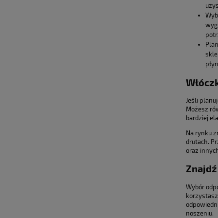
uzys
Wybó
wygl
potr
Plan
skle
płyn
Włóczk
Jeśli planu
Możesz rów
bardziej e
Na rynku z
drutach. Pr
oraz innyc
Znajdź
Wybór odpo
korzystasz
odpowiednim
noszeniu.