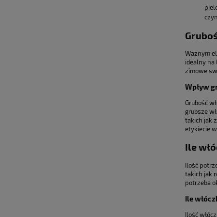
piel
czyn
Gruboś
Ważnym ele
idealny na 
zimowe sw
Wpływ gr
Grubość wł
grubsze wł
takich jak
etykiecie w
Ile wł
Ilość potrz
takich jak 
potrzeba o
Ile włócz
Ilość włóc