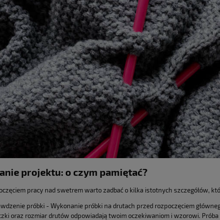
nie projektu: o czym pamiętać?
oczęciem pracy nad swetrem warto zadbać o kilka istotnych szczegółów, któ
wdzenie próbki - Wykonanie próbki na drutach przed rozpoczęciem głównego 
zki oraz rozmiar drutów odpowiadają twoim oczekiwaniom i wzorowi. Próba t