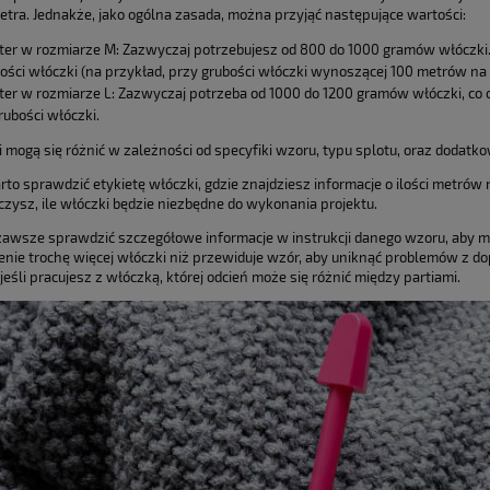
etra. Jednakże, jako ogólna zasada, można przyjąć następujące wartości:
er w rozmiarze M: Zazwyczaj potrzebujesz od 800 do 1000 gramów włóczki.
ości włóczki (na przykład, przy grubości włóczki wynoszącej 100 metrów na
er w rozmiarze L: Zazwyczaj potrzeba od 1000 do 1200 gramów włóczki, co
rubości włóczki.
i mogą się różnić w zależności od specyfiki wzoru, typu splotu, oraz dodat
to sprawdzić etykietę włóczki, gdzie znajdziesz informacje o ilości metrów
iczysz, ile włóczki będzie niezbędne do wykonania projektu.
zawsze sprawdzić szczegółowe informacje w instrukcji danego wzoru, aby m
ienie trochę więcej włóczki niż przewiduje wzór, aby uniknąć problemów z d
eśli pracujesz z włóczką, której odcień może się różnić między partiami.