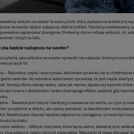
wiedniej włóczki na sweter to ważny krok, który wpływa na ostateczny wygl
włóczka na sweter będzie najlepsza, dobrze trafiłeś. Poniżej przedstawiamy 
odpowiednio zaplanować dzierganie. Omówimy różne rodzaje włóczek, ich właś
ietnie i służył na lata.
czka będzie najlepsza na sweter?
d pytania, jaka włóczka na sweter sprawdzi się najlepiej. Istotnym czynnik
iejsze opcje to:
a – Naturalna, ciepła i wytrzymała, doskonale sprawdzi się w chłodniejsze
rgania swetrów. Jej naturalne właściwości sprawiają, że jest ciepła, elasty
ałt. Istnieją różne rodzaje wełny, takie jak merino, alpaka czy kaszmir, któr
no jest znana z delikatności i braku drażniącego efektu, podczas gdy kaszm
kórą.
łna – Bawełna jest lżejsza i bardziej przewiewna niż wełna, co czyni ją ś
kie i przyjemne w dotyku, ale należy pamiętać, że bawełna jest mniej elast
ra. Bawełna jest również bardziej odporna na rozciąganie, co może być k
ilności kształtu.
zanki włókien – Włóczki mieszane, które łączą wełnę, bawełnę oraz włókna
zy chcą połączyć zalety różnych materiałów. Mieszanki te mogą oferować 