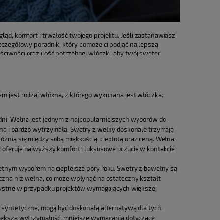
ąd, komfort i trwałość twojego projektu. Jeśli zastanawiasz
szczegółowy poradnik, który pomoże ci podjąć najlepszą
ciwości oraz ilość potrzebnej włóczki, aby twój sweter
iem jest rodzaj włókna, z którego wykonana jest włóczka.
 dni. Wełna jest jednym z najpopularniejszych wyborów do
czna i bardzo wytrzymała. Swetry z wełny doskonale trzymają
e różnią się między sobą miękkością, ciepłotą oraz ceną. Wełna
ir oferuje najwyższy komfort i luksusowe uczucie w kontakcie
wietnym wyborem na cieplejsze pory roku. Swetry z bawełny są
yczna niż wełna, co może wpłynąć na ostateczny kształt
orzystne w przypadku projektów wymagających większej
 syntetyczne, mogą być doskonałą alternatywą dla tych,
większą wytrzymałość, mniejsze wymagania dotyczące