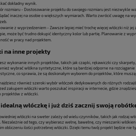
kać dokładny wynik.
r rozmiaru - Dostosowanie projektu do swojego rozmiaru jest niezwykle 
ądać inaczej na osobie o większych wymiarach. Warto zwrócić uwagę na wym
zeb.
owanie z wyprzedzeniem - Zawsze lepiej mieć trochę więcej włóczki niż jej
pie, może być trudno dokupić identyczny kolor lub partię. Planowanie z wy
ność w pracy nad projektem.
i na inne projekty
jesz wykonanie innych projektów, takich jak czapki, rękawiczki czy skarpet
nież wybrać włókna syntetyczne, które są bardziej odporne na rozciąganie 
lastyczne, co sprawia, że są doskonałym wyborem do projektów, które muszą 
najdziesz również szeroki wybór włóczek dedykowanych do różnych rodzajó
zed zakupem włóczki warto poszukać inspiracji w internecie, gdzie znajdzie
h projektów z włóczki.
 idealną włóczkę i już dziś zacznij swoją robótk
wiedniej włóczki na sweter zależy od wielu czynników, takich jak rodzaj włó
. Niezależnie od tego, czy wybierasz wełnę, bawełnę, czy mieszanki włókien
 obliczeniu ilości potrzebnej włóczki. Dzięki temu twój projekt będzie nie 