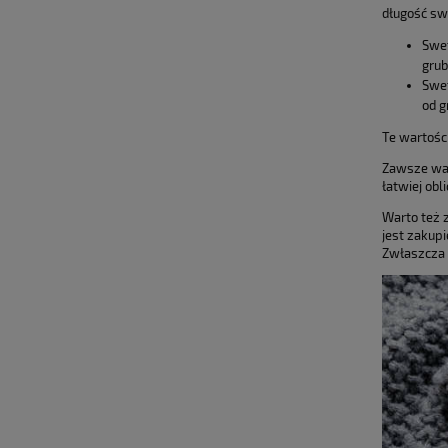
długość sw
Swet
grub
Swet
od g
Te wartośc
Zawsze war
łatwiej obl
Warto też 
jest zakup
Zwłaszcza j