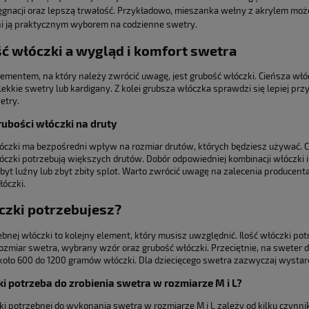
ęgnacji oraz lepszą trwałość. Przykładowo, mieszanka wełny z akrylem może 
i ją praktycznym wyborem na codzienne swetry.
ć włóczki a wygląd i komfort swetra
mentem, na który należy zwrócić uwagę, jest grubość włóczki. Cieńsza włócz
lekkie swetry lub kardigany. Z kolei grubsza włóczka sprawdzi się lepiej przy
etry.
ubości włóczki na druty
óczki ma bezpośredni wpływ na rozmiar drutów, których będziesz używać. 
óczki potrzebują większych drutów. Dobór odpowiedniej kombinacji włóczki 
 zbyt luźny lub zbyt zbity splot. Warto zwrócić uwagę na zalecenia producen
łóczki.
óczki potrzebujesz?
ebnej włóczki to kolejny element, który musisz uwzględnić. Ilość włóczki p
rozmiar swetra, wybrany wzór oraz grubość włóczki. Przeciętnie, na sweter d
koło 600 do 1200 gramów włóczki. Dla dziecięcego swetra zazwyczaj wysta
ki potrzeba do zrobienia swetra w rozmiarze M i L?
zki potrzebnej do wykonania swetra w rozmiarze M i L zależy od kilku czynni