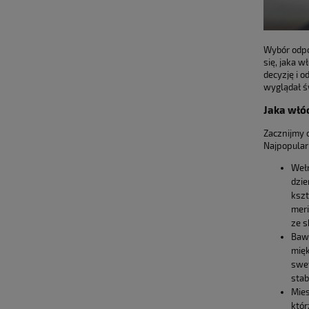
Wybór odpo
się, jaka 
decyzję i 
wyglądał św
Jaka włó
Zacznijmy o
Najpopularn
Wełn
dzie
kszt
meri
ze s
Bawe
mięk
swet
stab
Mies
któr